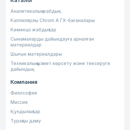
Каталог
Аналитикалық жабдық
Каппилярлы Chrom A ГХ-бағаналары
Көмекші жабдықтар
Сынамаларды дайындауға арналған
материалдар
Шығын материалдары
Техникалық қызмет көрсету және тексеруге
дайындық
Компания
Философия
Миссия
Құндылықтар
Тұрақты даму