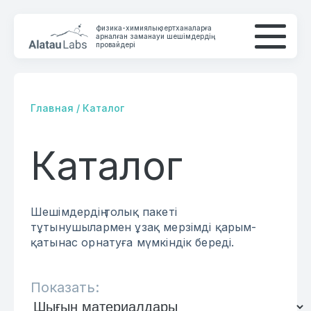
физика-химиялық зертханаларға
арналған заманауи шешімдердің
провайдері
Главная
/
Каталог
Каталог
КОМПАНИЯ
КАТАЛОГ
Шешімдердің толық пакеті
БАЙЛАНЫС
тұтынушылармен ұзақ мерзімді қарым-
қатынас орнатуға мүмкіндік береді.
Показать: