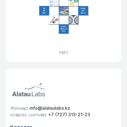
YMC
Жазыңыз
info@alataulabs.kz
қоңырау шалыңыз
+7 (727) 313-21-23