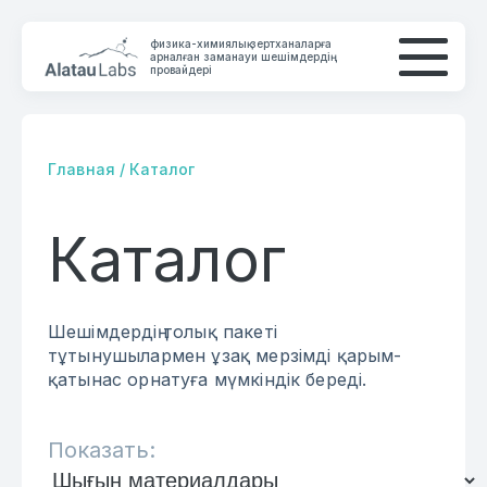
физика-химиялық зертханаларға
арналған заманауи шешімдердің
провайдері
Главная
/
Каталог
Каталог
КОМПАНИЯ
КАТАЛОГ
Шешімдердің толық пакеті
БАЙЛАНЫС
тұтынушылармен ұзақ мерзімді қарым-
қатынас орнатуға мүмкіндік береді.
Показать: