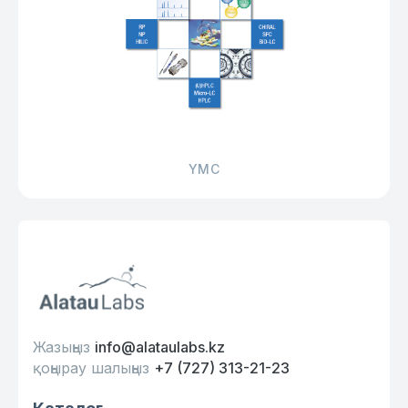
YMC
Жазыңыз
info@alataulabs.kz
қоңырау шалыңыз
+7 (727) 313-21-23