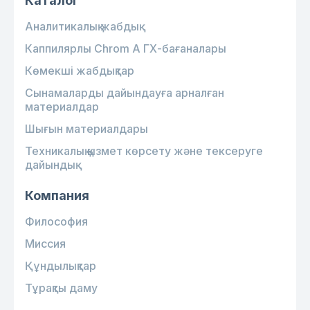
Каталог
Аналитикалық жабдық
Каппилярлы Chrom A ГХ-бағаналары
Көмекші жабдықтар
Сынамаларды дайындауға арналған
материалдар
Шығын материалдары
Техникалық қызмет көрсету және тексеруге
дайындық
Компания
Философия
Миссия
Құндылықтар
Тұрақты даму