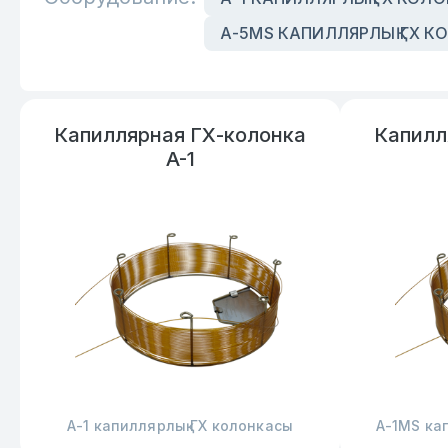
А-5MS КАПИЛЛЯРЛЫҚ ГХ 
Капиллярная ГХ-колонка
Капилл
A-1
А-1 капиллярлық ГХ колонкасы
А-1MS ка