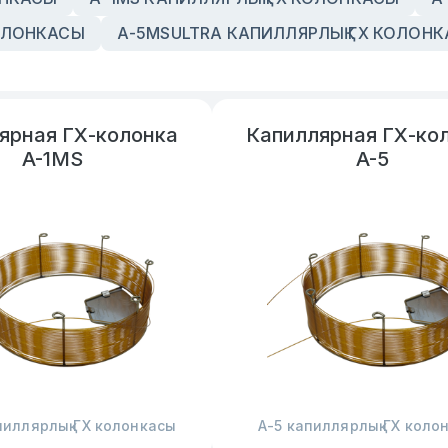
КОЛОНКАСЫ
А-5MSULTRA КАПИЛЛЯРЛЫҚ ГХ КОЛОН
ярная ГХ-колонка
Капиллярная ГХ-ко
A-1MS
A-5
пиллярлық ГХ колонкасы
А-5 капиллярлық ГХ коло