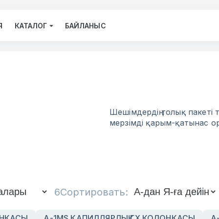
Я
КАТАЛОГ
БАЙЛАНЫС
Шешімдердің толық пакеті
мерзімді қарым-қатынас ор
6
Сортировать:
ОНКАСЫ
А-1MS КАПИЛЛЯРЛЫҚ ГХ КОЛОНКАСЫ
А