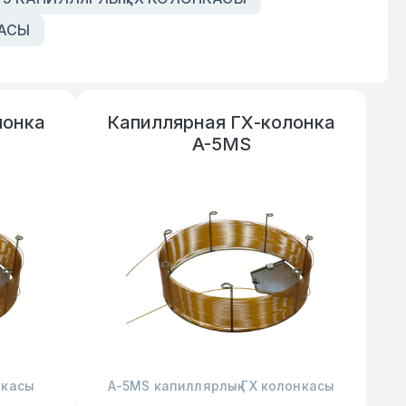
КАСЫ
лонка
Капиллярная ГХ-колонка
A-5MS
нкасы
А-5MS капиллярлық ГХ колонкасы