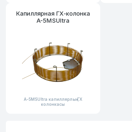
Капиллярная ГХ-колонка
A-5MSUltra
А-5MSUltra капиллярлық ГХ
колонкасы