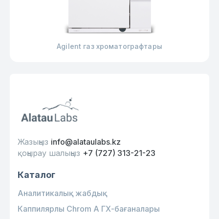
Agilent газ хроматографтары
Жазыңыз
info@alataulabs.kz
қоңырау шалыңыз
+7 (727) 313-21-23
Каталог
Аналитикалық жабдық
Каппилярлы Chrom A ГХ-бағаналары