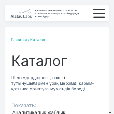
физика-химиялық зертханаларға
арналған заманауи шешімдердің
провайдері
Главная
/
Каталог
Каталог
КОМПАНИЯ
КАТАЛОГ
Шешімдердің толық пакеті
БАЙЛАНЫС
тұтынушылармен ұзақ мерзімді қарым-
қатынас орнатуға мүмкіндік береді.
Показать: